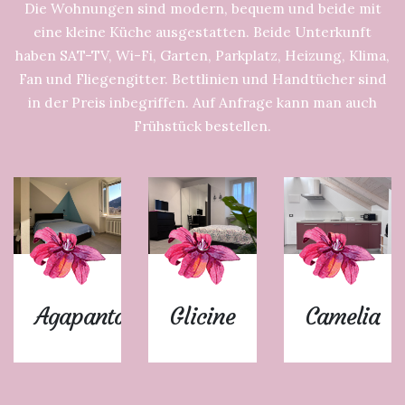
Die Wohnungen sind modern, bequem und beide mit
eine kleine Küche ausgestatten. Beide Unterkunft
haben SAT-TV, Wi-Fi, Garten, Parkplatz, Heizung, Klima,
Fan und Fliegengitter. Bettlinien und Handtücher sind
in der Preis inbegriffen. Auf Anfrage kann man auch
Frühstück bestellen.
Agapanto
Glicine
Camelia