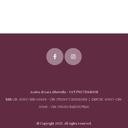
Azalea di Lara Albertella - VAT IT02732640038
B&B
CIR: 103017-BEB-00008 - CIN: IT103017C15GD6O9HI |
CAV
CIR: 103017-CIM-
00015 - CIN: IT103017B4EX9UT5LW
© Copyright 2020. All rights reserved.